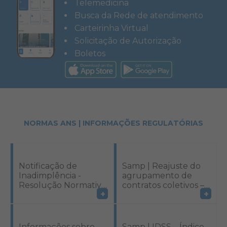
Telemedicina
Busca da Rede de atendimento
Carteirinha Virtual
Solicitação de Autorização
Boletos
NORMAS ANS | INFORMAÇÕES REGULATÓRIAS
Notificação de
Samp | Reajuste do
Inadimplência -
agrupamento de
Resolução Normativa
contratos coletivos –
+
+
593/23
Pool de Risco (RN
309/2012)
Informações sobre
Samp | IDSS – Índice