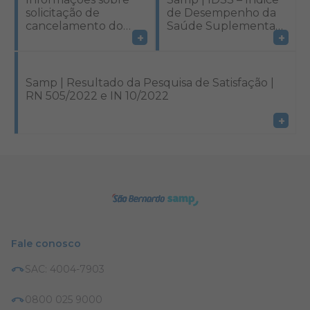
solicitação de
de Desempenho da
cancelamento do
Saúde Suplementar|
+
+
contrato
RN 505/2022
individual/familiar e
de exclusão de
beneficiário de
Samp | Resultado da Pesquisa de Satisfação |
contrato coletivo | RN
RN 505/2022 e IN 10/2022
nº 412/2016
+
Fale conosco
SAC: 4004-7903
0800 025 9000