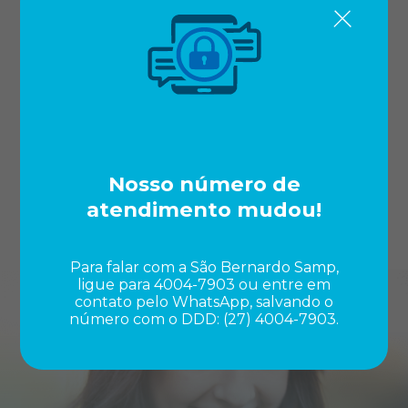
Rede de Atendimento: clínicas para
consultas programadas, Pronto
Atendimento, Clínica da Mulher,
internações, cirurgias e parto, laboratórios e
clínica de imagem.
Atendimento exclusivo no Hospital
Vitória Apart.
Nosso número de
Telemedicina: praticidade e
atendimento mudou!
agilidade.
Para falar com a São Bernardo Samp,
ligue para 4004-7903 ou entre em
contato pelo WhatsApp, salvando o
número com o DDD: (27) 4004-7903.