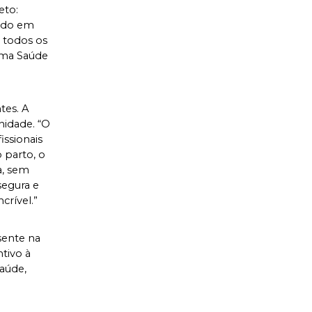
to: 
udo em 
todos os 
ama Saúde 
es. A 
idade. “O 
sionais 
 parto, o 
, sem 
egura e 
rível.”
ente na 
ivo à 
úde, 