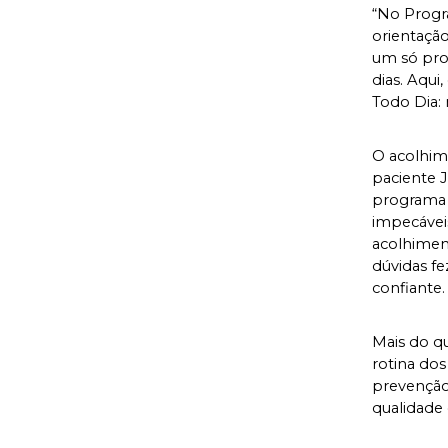
“No Progr
orientação
um só pro
dias. Aqui
Todo Dia: 
O acolhime
paciente J
programa 
impecáveis
acolhimen
dúvidas fe
confiante
Mais do q
rotina do
prevenção
qualidade 