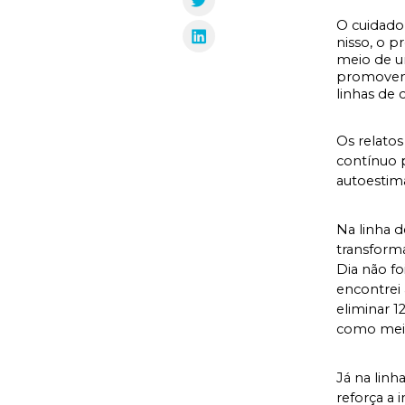
O cuidado
nisso, o 
meio de u
promovend
linhas de 
Os relato
contínuo 
autoestima
Na linha d
transform
Dia não fo
encontrei 
eliminar 1
como meia
Já na linh
reforça a