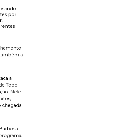
nsando 
es por 
 
rentes 
nhamento 
 também a 
aca a 
de Todo 
ção. Nele 
tos, 
e chegada 
Barbosa 
rograma. 