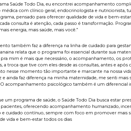
ama Saúde Todo Dia, eu encontrei acompanhamento comple
 médica com clínico geral, endocrinologista e nutricionista, t
grama, pensado para oferecer qualidade de vida e bem-estar 
, cada consulta é atenção, cada passo é transformação. Progr
mais energia, mais saúde, mais você.”
nto também faz a diferença na linha de cuidado para gestant
anaina relata que o programa foi essencial durante sua matern
pra mim é mais que necessário, o acompanhamento, os profis
, a troca que tive com eles desde as consultas, antes e após o
to nesse momento tão importante e marcante na nossa vida
z e ainda faz diferença na minha maternidade, me senti mais s
. O acompanhamento psicológico também é um diferencial inc
ue um programa de saúde, o Saúde Todo Dia busca estar pres
s pacientes, oferecendo acompanhamento humanizado, incent
 e cuidado contínuo, sempre com foco em promover mais sa
de vida e bem-estar todos os dias