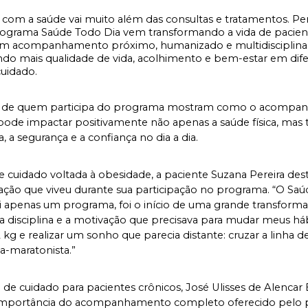
 com a saúde vai muito além das consultas e tratamentos. Pe
programa Saúde Todo Dia vem transformando a vida de pacient
m acompanhamento próximo, humanizado e multidisciplinar,
o mais qualidade de vida, acolhimento e bem-estar em dife
cuidado.
s de quem participa do programa mostram como o acompa
pode impactar positivamente não apenas a saúde física, mas
, a segurança e a confiança no dia a dia.
e cuidado voltada à obesidade, a paciente Suzana Pereira dest
ação que viveu durante sua participação no programa. “O Saú
i apenas um programa, foi o início de uma grande transforma
a disciplina e a motivação que precisava para mudar meus hábi
2 kg e realizar um sonho que parecia distante: cruzar a linha d
-maratonista.”
a de cuidado para pacientes crônicos, José Ulisses de Alencar 
 importância do acompanhamento completo oferecido pelo p