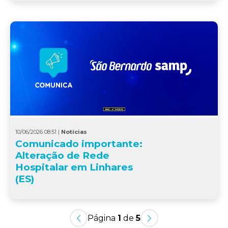
10/06/2026 08:51 |
Notícias
Comunicado importante:
Alteração de Rede
Hospitalar em Linhares
(ES)
Página
1
de
5